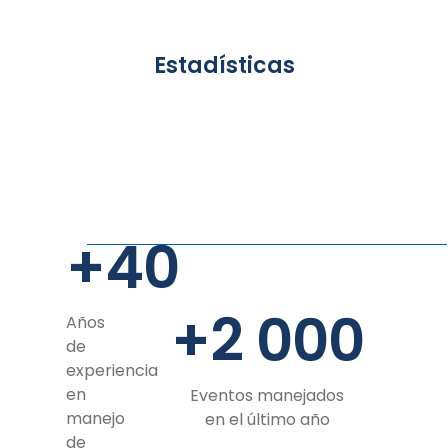
Estadísticas
+
40
+
2 000
Años
de
experiencia
en
Eventos manejados
manejo
en el último año
de